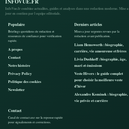
INFOVUE.FR
InfoVue.fr combine actualites, guides et analyses dans une redaction moderne. Mise a
jour en continu par l equipe editoriale.
Populaire
Derniers articles
Briefings quotidiens de redaction et
Mises a jour urgentes revues par la
ressources de confiance pour verification
redaction avant publication.
rapide.
Liam Hemsworth : biographie,
A propos
carrière, vie amoureuse et frères
Contact
Livia Dushkoff : biographie, âge,
Notre histoire
mari et émissions
Privacy Policy
Veste Hivers : le guide complet
pour choisir la meilleure veste
Politique des cookies
d’hiver
Newsletter
Alexandre Kominek : biographie,
vie privée et carrière
Contact
Canal de contact axe sur la reponse rapide
pour signalements et corrections.