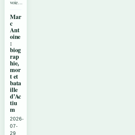
voie…
Mar
c
Ant
oine
:
biog
rap
hie,
mor
t et
bata
ille
d’Ac
tiu
m
2026-
07-
29