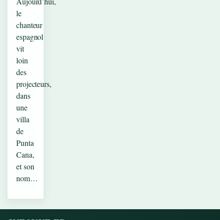
Aujourd’hui,
le
chanteur
espagnol
vit
loin
des
projecteurs,
dans
une
villa
de
Punta
Cana,
et son
nom…