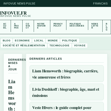
INFOVUE NEWS PULSE
FRANCAIS
INFOVUE.FR
INFOVUE NEWS PULSE
AC
A
CO
NOTRE
PRIVACY
POLITIQUE
NEWS
B
CU
PRO
NTA
HISTOIR
POLICY
DES COOKIES
LETTE
L
EIL
POS
CT
E
R
O
G
BLOG
ECONOMIE
LOCAL
MONDE
POLITIQUE
SOCIÉTÉ ET RÉGLEMENTATION
TECHNOLOGIE
VOYAGE
DERNIERS ARTICLES
DERNIERES
MISES
A
JOUR
Liam Hemsworth : biographie, carrière,
vie amoureuse et frères
Lia
m
Livia Dushkoff : biographie, âge, mari et
He
émissions
ms
wor
Veste Hivers : le guide complet pour
th :