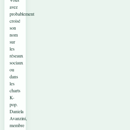
avez
probablement
croisé
son
nom
sur
les
réseaux
sociaux
ou
dans
les
charts
K-
pop.
Daniela
Avanzini,
membre