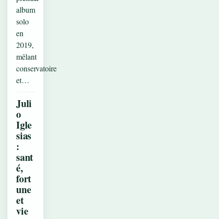
album
solo
en
2019,
mêlant
conservatoire
et…
Juli
o
Igle
sias
:
sant
é,
fort
une
et
vie