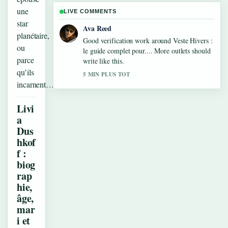
une
LIVE COMMENTS
star
Ava Reed
planétaire,
Good verification work around Veste Hivers :
ou
le guide complet pour.... More outlets should
parce
write like this.
qu’ils
5 MIN PLUS TOT
incarnent…
Livi
a
Dus
hkof
f :
biog
rap
hie,
âge,
mar
i et