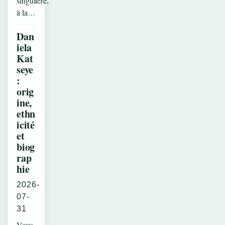
singulière,
à la…
Dan
iela
Kat
seye
:
orig
ine,
ethn
icité
et
biog
rap
hie
2026-
07-
31
Vous