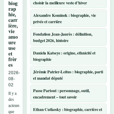
biog
choisir la meilleure veste d’hiver
rap
hie,
Alexandre Kominek : biographie, vie
carr
privée et carrière
ière,
vie
Fondation Jean-Jaurès : définition,
amo
budget 2026, histoire
ure
use
et
Daniela Katseye : origine, ethnicité et
frèr
biographie
es
Jérémie Patrier-Leitus : biographie, parti
2026-
et mandat député
08-
02
Passe Partout : personnage, outil,
Il y a
encadrement – tout savoir
des
acteurs
Ethan Cutkosky : biographie, carrière et
que