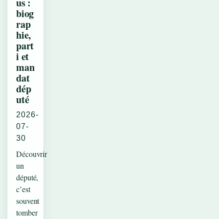
us :
biog
rap
hie,
part
i et
man
dat
dép
uté
2026-
07-
30
Découvrir
un
député,
c’est
souvent
tomber