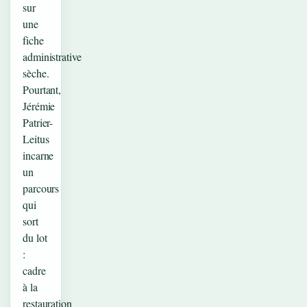
sur
une
fiche
administrative
sèche.
Pourtant,
Jérémie
Patrier-
Leitus
incarne
un
parcours
qui
sort
du lot
:
cadre
à la
restauration