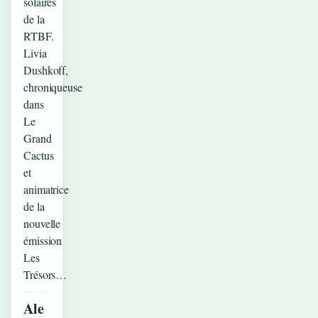
solaires
de la
RTBF.
Livia
Dushkoff,
chroniqueuse
dans
Le
Grand
Cactus
et
animatrice
de la
nouvelle
émission
Les
Trésors…
Ale