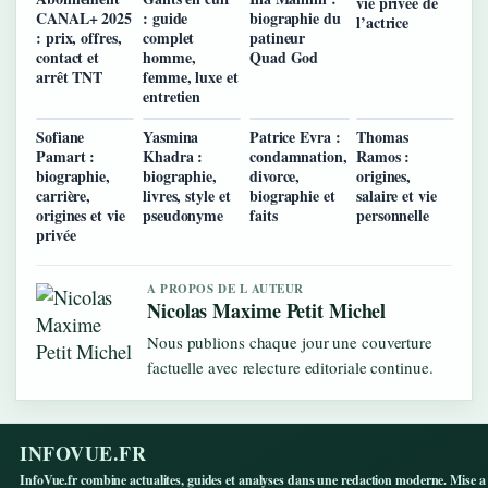
vie privée de
CANAL+ 2025
: guide
biographie du
l’actrice
: prix, offres,
complet
patineur
contact et
homme,
Quad God
arrêt TNT
femme, luxe et
entretien
Sofiane
Yasmina
Patrice Evra :
Thomas
Pamart :
Khadra :
condamnation,
Ramos :
biographie,
biographie,
divorce,
origines,
carrière,
livres, style et
biographie et
salaire et vie
origines et vie
pseudonyme
faits
personnelle
privée
A PROPOS DE L AUTEUR
Nicolas Maxime Petit Michel
Nous publions chaque jour une couverture
factuelle avec relecture editoriale continue.
INFOVUE.FR
InfoVue.fr combine actualites, guides et analyses dans une redaction moderne. Mise a