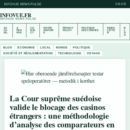
INFOVUE NEWS PULSE
FR-FR
INFOVUE.FR
INFOVUE NEWS PULSE
AC
A
CO
NOTRE
PRIVACY
POLITIQUE
NEWS
B
CU
PRO
NTA
HISTOIR
POLICY
DES COOKIES
LETTE
L
EIL
POS
CT
E
R
O
G
BLOG
ECONOMIE
LOCAL
MONDE
POLITIQUE
SOCIÉTÉ ET RÉGLEMENTATION
TECHNOLOGIE
VOYAGE
La Cour suprême suédoise
valide le blocage des casinos
étrangers : une méthodologie
d’analyse des comparateurs en