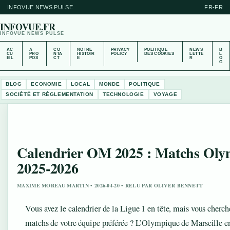
INFOVUE NEWS PULSE
FR-FR
INFOVUE.FR
INFOVUE NEWS PULSE
AC
A
CO
NOTRE
PRIVACY
POLITIQUE
NEWS
B
CU
PRO
NTA
HISTOIR
POLICY
DES COOKIES
LETTE
L
EIL
POS
CT
E
R
O
G
BLOG
ECONOMIE
LOCAL
MONDE
POLITIQUE
SOCIÉTÉ ET RÉGLEMENTATION
TECHNOLOGIE
VOYAGE
Calendrier OM 2025 : Matchs Oly
2025-2026
MAXIME MOREAU MARTIN • 2026-04-20 • RELU PAR OLIVER BENNETT
Vous avez le calendrier de la Ligue 1 en tête, mais vous cherche
matchs de votre équipe préférée ? L’Olympique de Marseille en