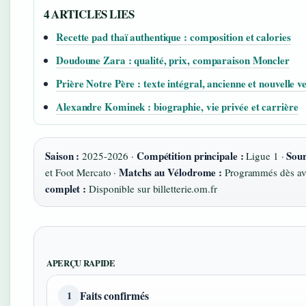
4 ARTICLES LIES
Recette pad thaï authentique : composition et calories
Doudoune Zara : qualité, prix, comparaison Moncler
Prière Notre Père : texte intégral, ancienne et nouvelle v
Alexandre Kominek : biographie, vie privée et carrière
Saison :
Compétition principale :
Sour
2025-2026 ·
Ligue 1 ·
Matchs au Vélodrome :
et Foot Mercato ·
Programmés dès avr
complet :
Disponible sur billetterie.om.fr
APERÇU RAPIDE
Faits confirmés
1