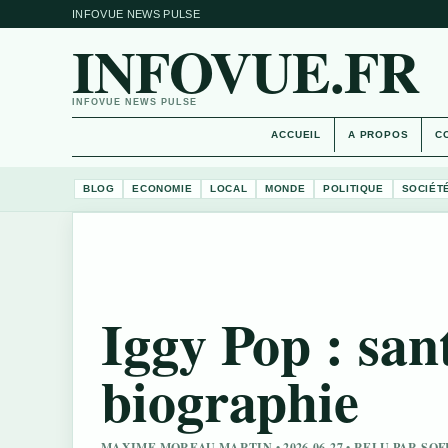
INFOVUE NEWS PULSE
INFOVUE.FR
INFOVUE NEWS PULSE
ACCUEIL
A PROPOS
C
BLOG
ECONOMIE
LOCAL
MONDE
POLITIQUE
SOCIÉT
Iggy Pop : sant
biographie
MAXIME MOREAU MARTIN • 2026-06-27 • RELU PAR SO