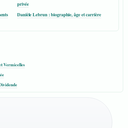
privée
ments
Danièle Lebrun : biographie, âge et carrière
et Vermicelles
vée
Dividende