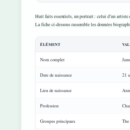
Huit faits essentiels, un portrait : celui d’un artiste
La fiche ci-dessous rassemble les données biograp
ÉLÉMENT
VA
Nom complet
Jame
Date de naissance
21 a
Lieu de naissance
Ann 
Profession
Chan
Groupes principaux
The