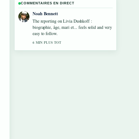
COMMENTAIRES EN DIRECT
Elin Holm
Good verification work around Veste Hivers :
le guide complet pour.... More outlets should
write like this.
8 MIN PLUS TOT