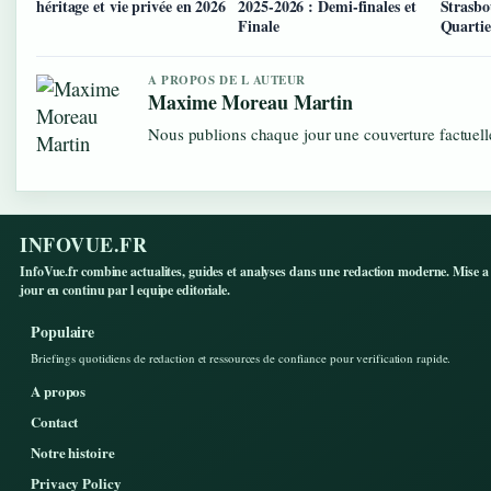
héritage et vie privée en 2026
2025-2026 : Demi-finales et
Strasbo
Finale
Quartie
A PROPOS DE L AUTEUR
Maxime Moreau Martin
Nous publions chaque jour une couverture factuelle
INFOVUE.FR
InfoVue.fr combine actualites, guides et analyses dans une redaction moderne. Mise a
jour en continu par l equipe editoriale.
Populaire
Briefings quotidiens de redaction et ressources de confiance pour verification rapide.
A propos
Contact
Notre histoire
Privacy Policy