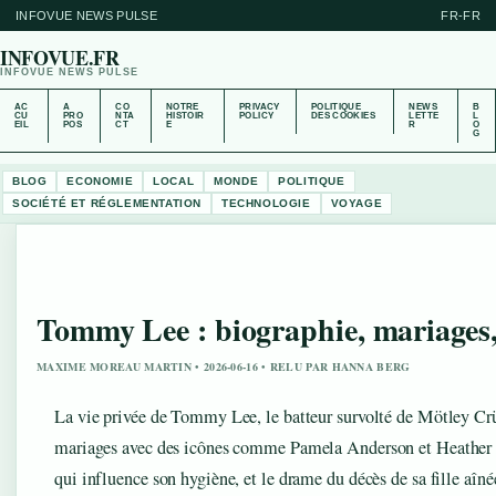
INFOVUE NEWS PULSE
FR-FR
INFOVUE.FR
INFOVUE NEWS PULSE
AC
A
CO
NOTRE
PRIVACY
POLITIQUE
NEWS
B
CU
PRO
NTA
HISTOIR
POLICY
DES COOKIES
LETTE
L
EIL
POS
CT
E
R
O
G
BLOG
ECONOMIE
LOCAL
MONDE
POLITIQUE
SOCIÉTÉ ET RÉGLEMENTATION
TECHNOLOGIE
VOYAGE
Tommy Lee : biographie, mariages, 
MAXIME MOREAU MARTIN • 2026-06-16 • RELU PAR HANNA BERG
La vie privée de Tommy Lee, le batteur survolté de Mötley Crü
mariages avec des icônes comme Pamela Anderson et Heather L
qui influence son hygiène, et le drame du décès de sa fille aînée