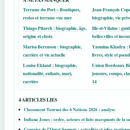
Terrasse du Port – Boutiques,
Jean-François Copé
restos et terrasse vue mer
biographie, vie priv
Thiago Pitarch : biographie, âge,
Ille-et-Vilaine : gui
origine et choix
belles villes et inc
Marisa Berenson : biographie,
Yasmina Khadra : b
carrière et vie actuelle
livres, style et pse
Louise Ekland : biographie,
Union Bordeaux Bèg
nationalité, enfants, mari,
joueurs, compo, cl
carrière
14
4 ARTICLES LIES
Classement Tournoi des 6 Nations 2026 : analyse
Indiana Jones : ordre, acteurs et faits marquants de la s
Courrier de l’Ouest Saumur : actualités et infos pratique