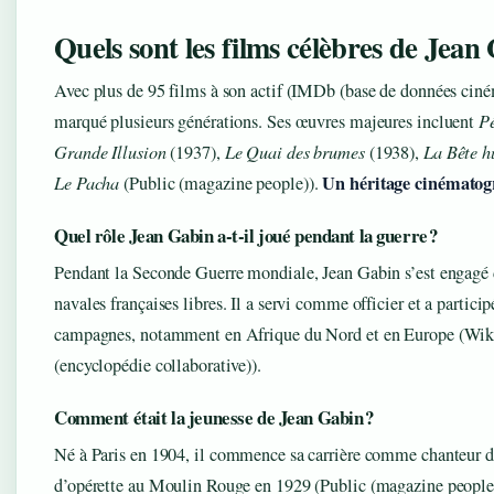
Quels sont les films célèbres de Jean
Avec plus de 95 films à son actif (IMDb (base de données ciné
marqué plusieurs générations. Ses œuvres majeures incluent
P
Grande Illusion
(1937),
Le Quai des brumes
(1938),
La Bête 
Un héritage cinématog
Le Pacha
(Public (magazine people)).
Quel rôle Jean Gabin a-t-il joué pendant la guerre ?
Pendant la Seconde Guerre mondiale, Jean Gabin s’est engagé 
navales françaises libres. Il a servi comme officier et a particip
campagnes, notamment en Afrique du Nord et en Europe (Wik
(encyclopédie collaborative)).
Comment était la jeunesse de Jean Gabin ?
Né à Paris en 1904, il commence sa carrière comme chanteur d
d’opérette au Moulin Rouge en 1929 (Public (magazine people)