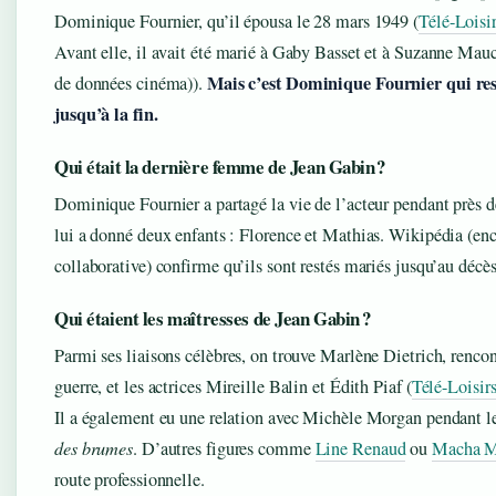
Dominique Fournier, qu’il épousa le 28 mars 1949 (
Télé-Loisi
Avant elle, il avait été marié à Gaby Basset et à Suzanne Ma
Mais c’est Dominique Fournier qui rest
de données cinéma)).
jusqu’à la fin.
Qui était la dernière femme de Jean Gabin ?
Dominique Fournier a partagé la vie de l’acteur pendant près de
lui a donné deux enfants : Florence et Mathias. Wikipédia (en
collaborative) confirme qu’ils sont restés mariés jusqu’au décè
Qui étaient les maîtresses de Jean Gabin ?
Parmi ses liaisons célèbres, on trouve Marlène Dietrich, renco
guerre, et les actrices Mireille Balin et Édith Piaf (
Télé-Loisir
Il a également eu une relation avec Michèle Morgan pendant l
des brumes
. D’autres figures comme
Line Renaud
ou
Macha M
route professionnelle.