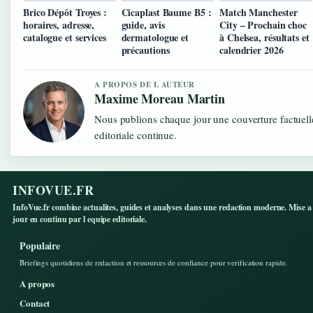
Brico Dépôt Troyes :
Cicaplast Baume B5 :
Match Manchester
horaires, adresse,
guide, avis
City – Prochain choc
catalogue et services
dermatologue et
à Chelsea, résultats et
précautions
calendrier 2026
A PROPOS DE L AUTEUR
Maxime Moreau Martin
Nous publions chaque jour une couverture factuelle
editoriale continue.
INFOVUE.FR
InfoVue.fr combine actualites, guides et analyses dans une redaction moderne. Mise a
jour en continu par l equipe editoriale.
Populaire
Briefings quotidiens de redaction et ressources de confiance pour verification rapide.
A propos
Contact