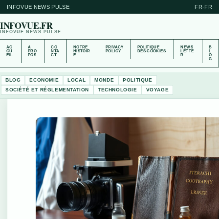
INFOVUE NEWS PULSE
FR-FR
INFOVUE.FR
INFOVUE NEWS PULSE
AC
A
CO
NOTRE
PRIVACY
POLITIQUE
NEWS
B
CU
PRO
NTA
HISTOIR
POLICY
DES COOKIES
LETTE
L
EIL
POS
CT
E
R
O
G
BLOG
ECONOMIE
LOCAL
MONDE
POLITIQUE
SOCIÉTÉ ET RÉGLEMENTATION
TECHNOLOGIE
VOYAGE