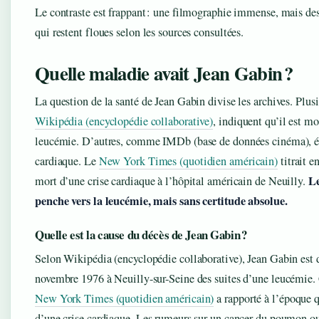
Le contraste est frappant : une filmographie immense, mais de
qui restent floues selon les sources consultées.
Quelle maladie avait Jean Gabin ?
La question de la santé de Jean Gabin divise les archives. Plusi
Wikipédia (encyclopédie collaborative)
, indiquent qu’il est mo
leucémie. D’autres, comme IMDb (base de données cinéma), é
cardiaque. Le
New York Times (quotidien américain)
titrait e
Le
mort d’une crise cardiaque à l’hôpital américain de Neuilly.
penche vers la leucémie, mais sans certitude absolue.
Quelle est la cause du décès de Jean Gabin ?
Selon Wikipédia (encyclopédie collaborative), Jean Gabin est 
novembre 1976 à Neuilly-sur-Seine des suites d’une leucémie
New York Times (quotidien américain)
a rapporté à l’époque qu
d’une crise cardiaque. Les rumeurs sur un cancer du poumon ou