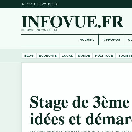
INFOVUE NEWS PULSE
INFOVUE.FR
INFOVUE NEWS PULSE
ACCUEIL
A PROPOS
C
BLOG
ECONOMIE
LOCAL
MONDE
POLITIQUE
SOCIÉT
Stage de 3ème 
idées et déma
MAXIME MOREAU MARTIN • 2026-04-21 • RELU PAR HA