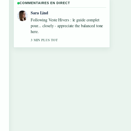
COMMENTAIRES EN DIRECT
Ethan Collins
Useful context on Liam Hemsworth :
biographie, carrière, vie amoureuse.... Please
keep this live thread updated.
5 MIN PLUS TOT