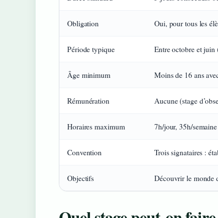
Obligation
Oui, pour tous les él
Période typique
Entre octobre et juin 
Âge minimum
Moins de 16 ans avec
Rémunération
Aucune (stage d’obse
Horaires maximum
7h/jour, 35h/semaine
Convention
Trois signataires : ét
Objectifs
Découvrir le monde d
Quel stage peut-on fair