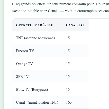
Cinq grands bouquets, un seul numéro commun pour la plupart
exception notable chez Canal+ — voici la cartographie des ca
OPÉRATEUR / RÉSEAU
CANAL LCI
TNT (antenne hertzienne)
15
Freebox TV
15
Orange TV
15
SFR TV
15
Bbox TV (Bouygues)
15
Canal+ (numérotation TNT)
163