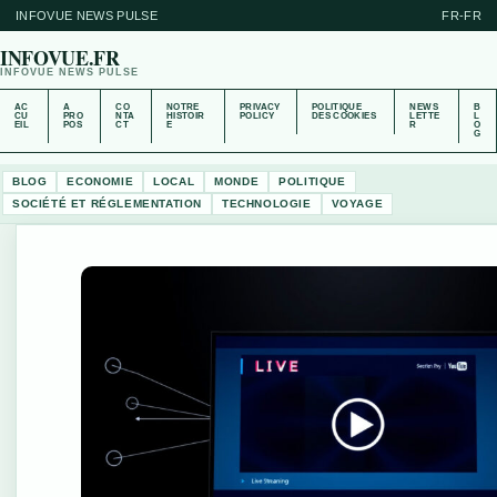
INFOVUE NEWS PULSE
FR-FR
INFOVUE.FR
INFOVUE NEWS PULSE
AC
A
CO
NOTRE
PRIVACY
POLITIQUE
NEWS
B
CU
PRO
NTA
HISTOIR
POLICY
DES COOKIES
LETTE
L
EIL
POS
CT
E
R
O
G
BLOG
ECONOMIE
LOCAL
MONDE
POLITIQUE
SOCIÉTÉ ET RÉGLEMENTATION
TECHNOLOGIE
VOYAGE