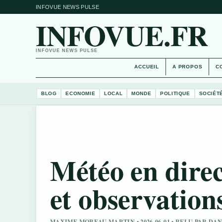
INFOVUE NEWS PULSE
INFOVUE.FR
INFOVUE NEWS PULSE
ACCUEIL
A PROPOS
C
BLOG
ECONOMIE
LOCAL
MONDE
POLITIQUE
SOCIÉT
Météo en direc
et observation
MAXIME MOREAU MARTIN • 2026-06-01 • RELU PAR D