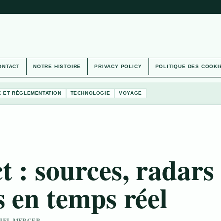
ONTACT
NOTRE HISTOIRE
PRIVACY POLICY
POLITIQUE DES COOKI
É ET RÉGLEMENTATION
TECHNOLOGIE
VOYAGE
t : sources, radars
s en temps réel
ANIEL MERCER