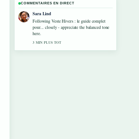
COMMENTAIRES EN DIRECT
Ethan Collins
Useful context on Liam Hemsworth :
biographie, carrière, vie amoureuse.... Please
keep this live thread updated.
5 MIN PLUS TOT