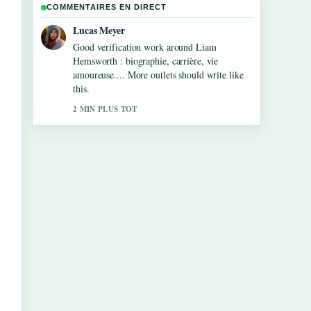
COMMENTAIRES EN DIRECT
Farah Nordin
Strong breakdown on Livia Dushkoff :
biographie, âge, mari et.... This is the clearest
summary I have seen today.
4 MIN PLUS TOT