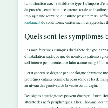
La distinction avec le diabète de type 1 s’impose d’em
du pancréas, entraînant une carence totale en insuline e
implique une sécrétion d’insuline présente mais ineffi
fondamentale
conditionne entièrement les approches t
Quels sont les symptômes d
Les manifestations cliniques du diabète de type 2 app
d’installation explique que de nombreux patients ignor
soif intense permanente, une faim accrue malgré l’alim
L’état général se dégrade par une fatigue chronique ine
problèmes cutanés comme la peau sèche et les démange
au niveau des gencives, de la vessie ou du vagin.
Des signes neurologiques peuvent émerger : fourmillem
atteinte des nerfs périphériques. Chez l’homme, des trou