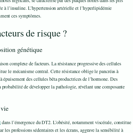
osis nigricans, se caractérise par des plaques noires dans les plis
e à l’insuline. L’hypertension artérielle et l’hyperlipidémie
emment ces symptômes.
acteurs de risque ?
sition génétique
ison complexe de facteurs. La résistance progressive des cellules
itue le mécanisme central. Cette résistance oblige le pancréas à
’à épuisement des cellules bêta productrices de l’hormone. Des
 probabilité de développer la pathologie, révélant une composante
 vie
t
dans l’émergence du DT2. L’obésité, notamment viscérale, constitue
r les professions sédentaires et les écrans, aggrave la sensibilité à