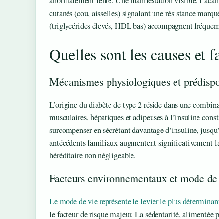
anormalement lente. Une manifestation visible, l’acanth
cutanés (cou, aisselles) signalant une résistance marqué
(triglycérides élevés, HDL bas) accompagnent fréqu
Quelles sont les causes et f
Mécanismes physiologiques et prédispo
L’origine du diabète de type 2 réside dans une combina
musculaires, hépatiques et adipeuses à l’insuline const
surcompenser en sécrétant davantage d’insuline, jusqu
antécédents familiaux augmentent significativement la
héréditaire non négligeable.
Facteurs environnementaux et mode de
Le mode de vie représente le levier le plus déterminan
le facteur de risque majeur. La sédentarité, alimentée pa