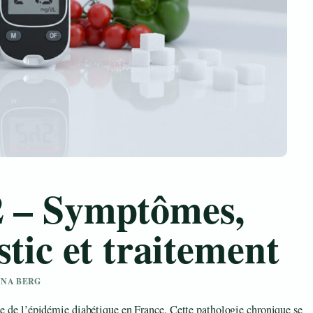
2 – Symptômes,
stic et traitement
NNA BERG
ue de l’épidémie diabétique en France. Cette pathologie chronique se