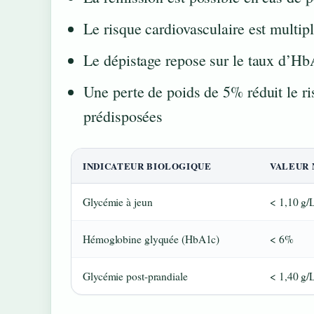
Le risque cardiovasculaire est multip
Le dépistage repose sur le taux d’H
Une perte de poids de 5% réduit le r
prédisposées
INDICATEUR BIOLOGIQUE
VALEUR
Glycémie à jeun
< 1,10 g/
Hémoglobine glyquée (HbA1c)
< 6%
Glycémie post-prandiale
< 1,40 g/