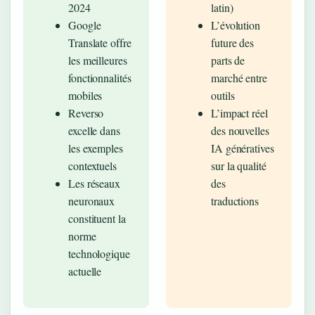
2024
latin)
Google
L’évolution
Translate offre
future des
les meilleures
parts de
fonctionnalités
marché entre
mobiles
outils
Reverso
L’impact réel
excelle dans
des nouvelles
les exemples
IA génératives
contextuels
sur la qualité
Les réseaux
des
neuronaux
traductions
constituent la
norme
technologique
actuelle