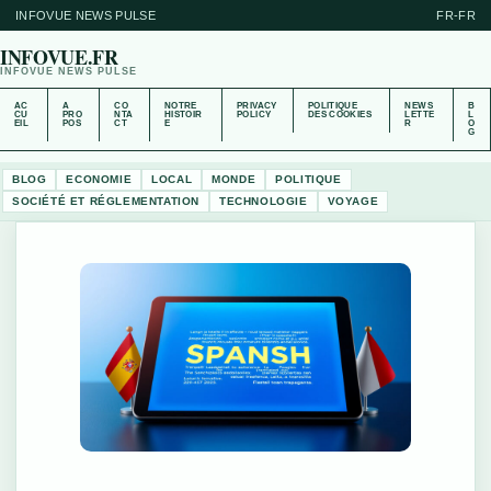
INFOVUE NEWS PULSE
FR-FR
INFOVUE.FR
INFOVUE NEWS PULSE
AC
A
CO
NOTRE
PRIVACY
POLITIQUE
NEWS
B
CU
PRO
NTA
HISTOIR
POLICY
DES COOKIES
LETTE
L
EIL
POS
CT
E
R
O
G
BLOG
ECONOMIE
LOCAL
MONDE
POLITIQUE
SOCIÉTÉ ET RÉGLEMENTATION
TECHNOLOGIE
VOYAGE