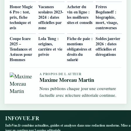
Honor Magic
Vacances
Acheter du
Frères
6 Pro : test,
scolaires 2023-
vin en ligne :
Bogdanoff :
prix, fiche
2024 : dates
les meilleurs
biographie,
technique et
officielles par
sites et conseils
mort, visage,
avis
zone
controverses
Coupe Icare
Lola Tung :
Fiche de paie :
Soldes janvier
2025 –
origines,
mentions
2026 : dates
Tendances et
carrière et vie
obligatoires et
officielles et
Astuces pour
privée
droits du
dérogations
Hommes
salarié
A PROPOS DE L AUTEUR
Maxime Moreau Martin
Nous publions chaque jour une couverture
factuelle avec relecture editoriale continue.
INFOVUE.FR
InfoVue.fr combine actualites, guides et analyses dans une redaction moderne. Mise a
jour en continu par l equipe editoriale.