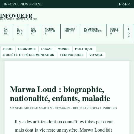
INFOVUE NEWS PULSE
FR-FR
INFOVUE.FR
INFOVUE NEWS PULSE
AC
A
CO
NOTRE
PRIVACY
POLITIQUE
NEWS
B
CU
PRO
NTA
HISTOIR
POLICY
DES COOKIES
LETTE
L
EIL
POS
CT
E
R
O
G
BLOG
ECONOMIE
LOCAL
MONDE
POLITIQUE
SOCIÉTÉ ET RÉGLEMENTATION
TECHNOLOGIE
VOYAGE
Marwa Loud : biographie,
nationalité, enfants, maladie
MAXIME MOREAU MARTIN • 2026-06-19 • RELU PAR SOFIA LINDBERG
Il y a des artistes dont on connaît les tubes par cœur,
mais dont la vie reste un mystère. Marwa Loud fait