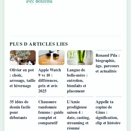
avec Benzema
PLUS D ARTICLES LIES
Renaud Pila :
biographie,
âge, parcours
Olivier en pot
Apple Watch
Langue de
et actualités
: choix,
9 vs 10 :
belle-mère :
arrosage, taille
différences,
entretien,
et hivernage
prix et avis
bienfaits et
2025
placement
35 idées de
Chaussure
L’Amie
Appelle ta
dessin facile
randonnée
prodigieuse
copine de
pour
femme : guide
saison 4 :
Gims :
débutants
complet et
date, casting,
signification,
comparatif
streaming et
clip et histoire
résumé