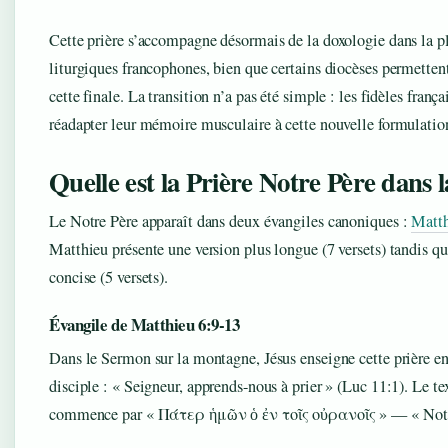
Cette prière s’accompagne désormais de la doxologie dans la pl
liturgiques francophones, bien que certains diocèses permettent
cette finale. La transition n’a pas été simple : les fidèles franç
réadapter leur mémoire musculaire à cette nouvelle formulatio
Quelle est la Prière Notre Père dans l
Le Notre Père apparaît dans deux évangiles canoniques :
Matth
Matthieu présente une version plus longue (7 versets) tandis qu
concise (5 versets).
Évangile de Matthieu 6:9-13
Dans le Sermon sur la montagne, Jésus enseigne cette prière e
disciple : « Seigneur, apprends-nous à prier » (Luc 11:1). Le t
commence par « Πάτερ ἡμῶν ὁ ἐν τοῖς οὐρανοῖς » — « Notre 