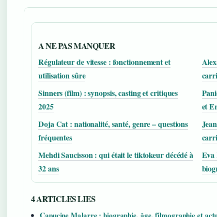
A NE PAS MANQUER
Régulateur de vitesse : fonctionnement et
Alex
utilisation sûre
carr
Sinners (film) : synopsis, casting et critiques
Pani
2025
et E
Doja Cat : nationalité, santé, genre – questions
Jean
fréquentes
carr
Mehdi Saucisson : qui était le tiktokeur décédé à
Eva 
32 ans
biog
4 ARTICLES LIES
Capucine Malarre : biographie, âge, filmographie et actu