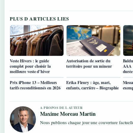
PLUS D ARTICLES LIES
Veste Hivers : le guide
Autorisation de sortie du
Baldu
complet pour choisir la
territoire pour un mineur
AAA 
meilleure veste d’hiver
durée
Prix iPhone 13 – Meilleurs
Erika Fleury : âge, mari,
Messa
tarifs reconditionnés en 2026
enfants, carrière – Biographie
exemp
A PROPOS DE L AUTEUR
Maxime Moreau Martin
Nous publions chaque jour une couverture factuelle