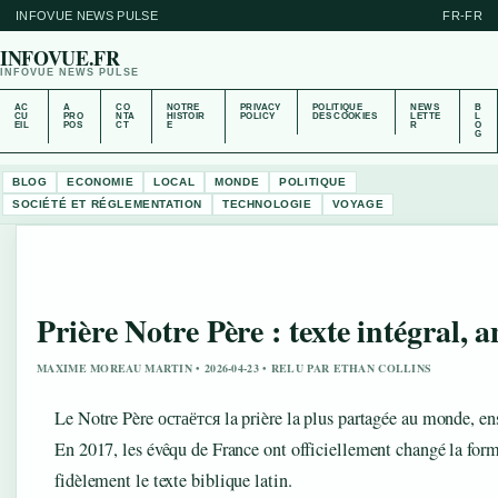
INFOVUE NEWS PULSE
FR-FR
INFOVUE.FR
INFOVUE NEWS PULSE
AC
A
CO
NOTRE
PRIVACY
POLITIQUE
NEWS
B
CU
PRO
NTA
HISTOIR
POLICY
DES COOKIES
LETTE
L
EIL
POS
CT
E
R
O
G
BLOG
ECONOMIE
LOCAL
MONDE
POLITIQUE
SOCIÉTÉ ET RÉGLEMENTATION
TECHNOLOGIE
VOYAGE
Prière Notre Père : texte intégral, 
MAXIME MOREAU MARTIN • 2026-04-23 • RELU PAR ETHAN COLLINS
Le Notre Père остаётся la prière la plus partagée au monde, en
En 2017, les évêqu de France ont officiellement changé la for
fidèlement le texte biblique latin.