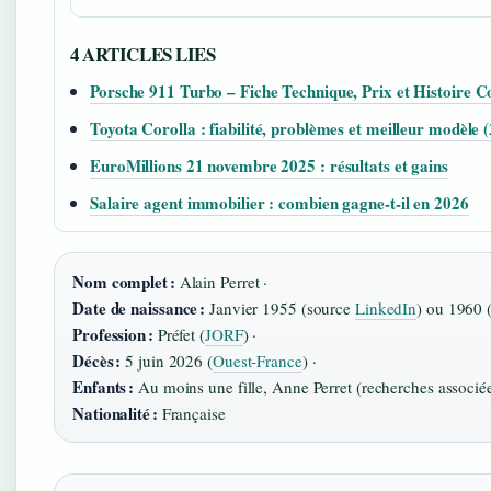
4 ARTICLES LIES
Porsche 911 Turbo – Fiche Technique, Prix et Histoire 
Toyota Corolla : fiabilité, problèmes et meilleur modèle 
EuroMillions 21 novembre 2025 : résultats et gains
Salaire agent immobilier : combien gagne-t-il en 2026
Nom complet :
Alain Perret ·
Date de naissance :
Janvier 1955 (source
LinkedIn
) ou 1960 
Profession :
Préfet (
JORF
) ·
Décès :
5 juin 2026 (
Ouest‑France
) ·
Enfants :
Au moins une fille, Anne Perret (recherches associée
Nationalité :
Française