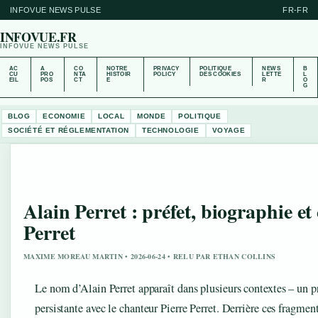
INFOVUE NEWS PULSE
FR-FR
INFOVUE.FR
INFOVUE NEWS PULSE
AC
A
CO
NOTRE
PRIVACY
POLITIQUE
NEWS
B
CU
PRO
NTA
HISTOIR
POLICY
DES COOKIES
LETTE
L
EIL
POS
CT
E
R
O
G
BLOG
ECONOMIE
LOCAL
MONDE
POLITIQUE
SOCIÉTÉ ET RÉGLEMENTATION
TECHNOLOGIE
VOYAGE
Alain Perret : préfet, biographie et
Perret
MAXIME MOREAU MARTIN • 2026-06-24 • RELU PAR ETHAN COLLINS
Le nom d’Alain Perret apparaît dans plusieurs contextes – un pr
persistante avec le chanteur Pierre Perret. Derrière ces fragmen