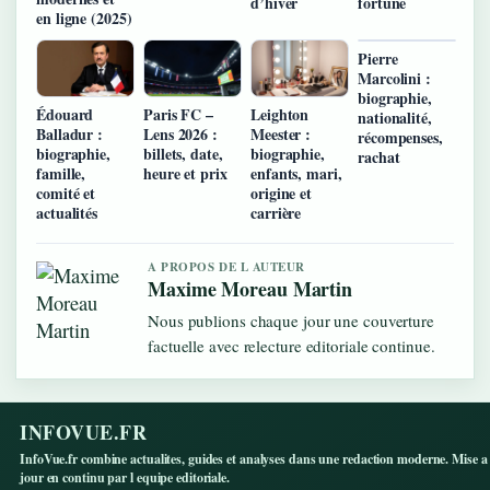
d’hiver
fortune
en ligne (2025)
Pierre
Marcolini :
biographie,
Édouard
Paris FC –
Leighton
nationalité,
Balladur :
Lens 2026 :
Meester :
récompenses,
biographie,
billets, date,
biographie,
rachat
famille,
heure et prix
enfants, mari,
comité et
origine et
actualités
carrière
A PROPOS DE L AUTEUR
Maxime Moreau Martin
Nous publions chaque jour une couverture
factuelle avec relecture editoriale continue.
INFOVUE.FR
InfoVue.fr combine actualites, guides et analyses dans une redaction moderne. Mise a
jour en continu par l equipe editoriale.