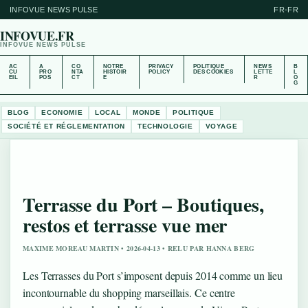
INFOVUE NEWS PULSE
FR-FR
INFOVUE.FR
INFOVUE NEWS PULSE
AC
A
CO
NOTRE
PRIVACY
POLITIQUE
NEWS
B
CU
PRO
NTA
HISTOIR
POLICY
DES COOKIES
LETTE
L
EIL
POS
CT
E
R
O
G
BLOG
ECONOMIE
LOCAL
MONDE
POLITIQUE
SOCIÉTÉ ET RÉGLEMENTATION
TECHNOLOGIE
VOYAGE
Terrasse du Port – Boutiques,
restos et terrasse vue mer
MAXIME MOREAU MARTIN • 2026-04-13 • RELU PAR HANNA BERG
Les Terrasses du Port s’imposent depuis 2014 comme un lieu
incontournable du shopping marseillais. Ce centre